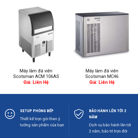
Máy làm đá viên
Máy làm đá viên
Scotsman ACM 106AS
Scotsman MC46
Giá: Liên Hệ
Giá: Liên Hệ
SETUP PHÒNG BẾP
BẢO HÀNH LÊN TỚI 2
NĂM
Thiết kế trọn gói theo ý
tưởng sản phẩm của bạn
Dịch vụ bảo hành lên tới
2 năm, bảo trì trọn đời