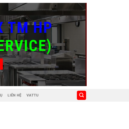
X TM
HP
ERVICE)
VỤ
LIÊN HỆ
VATTU