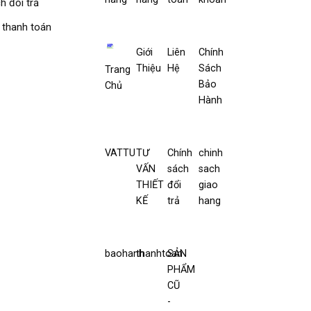
h đổi trả
 thanh toán
Giới
Liên
Chính
Thiệu
Hệ
Sách
Trang
Bảo
Chủ
Hành
VATTU
TƯ
Chính
chinh
VẤN
sách
sach
THIẾT
đổi
giao
KẾ
trả
hang
baohanh
thanhtoan
SẢN
PHẨM
CŨ
-