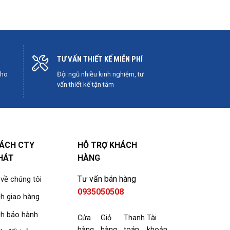
TƯ VẤN THIẾT KẾ MIỄN PHÍ
cho
Đội ngũ nhiều kinh nghiệm, tư
vấn thiết kế tận tâm
SÁCH CTY
HỖ TRỢ KHÁCH
HÁT
HÀNG
Tư vấn bán hàng
 về chúng tôi
0935050508
h giao hàng
ch bảo hành
Cửa
Giỏ
Thanh
Tài
hàng
hàng
toán
khoản