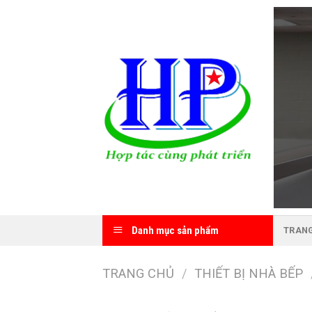
Bỏ
qua
nội
DV SX TM
HP
dung
T SERVICE)
5.05.05.08
Danh mục sản phẩm
TRAN
TRANG CHỦ
/
THIẾT BỊ NHÀ BẾP