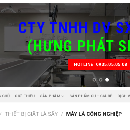
CTY TNHH DV S
(HƯNG PHÁT S
HOTLINE: 0935.05.05.08
G CHỦ
GIỚI THIỆU
SẢN PHẨM
SẢN PHẨM CŨ – GIÁ RẺ
DỊCH 
/
THIẾT BỊ GIẶT LÀ SẤY
/
MÁY LÀ CÔNG NGHIỆP