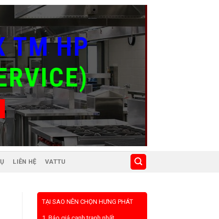
X TM
HP
ERVICE)
VỤ
LIÊN HỆ
VATTU
TẠI SAO NÊN CHỌN HƯNG PHÁT
1. Báo giá cạnh tranh nhất