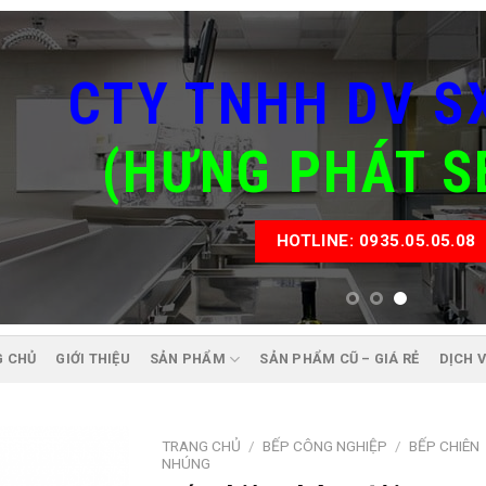
CTY TNHH DV S
(HƯNG PHÁT S
HOTLINE: 0935.05.05.08
G CHỦ
GIỚI THIỆU
SẢN PHẨM
SẢN PHẨM CŨ – GIÁ RẺ
DỊCH 
TRANG CHỦ
/
BẾP CÔNG NGHIỆP
/
BẾP CHIÊN
NHÚNG