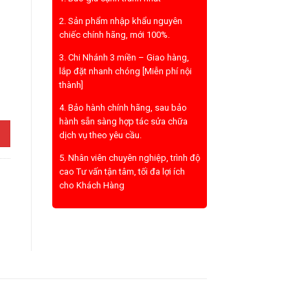
2. Sản phẩm nhập khẩu nguyên
chiếc chính hãng, mới 100%.
3. Chi Nhánh 3 miền – Giao hàng,
lắp đặt nhanh chóng [Miễn phí nội
thành]
g
4. Bảo hành chính hãng, sau bảo
hành sẵn sàng hợp tác sửa chữa
dịch vụ theo yêu cầu.
5. Nhân viên chuyên nghiệp, trình độ
cao Tư vấn tận tâm, tối đa lợi ích
cho Khách Hàng