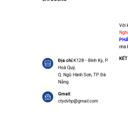
Với 
Ngh
PHÁ
nhà 
KẾT
Địa chỉ:
K128 - Bình Kỳ, P.
Hoà Quý,
Q. Ngũ Hành Sơn, TP. Đà
Nẵng
Gmail:
ctydvhp@gmail.com