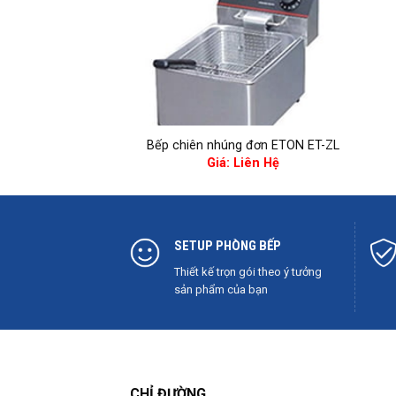
+
Bếp chiên nhúng đơn ETON ET-ZL
Giá: Liên Hệ
SETUP PHÒNG BẾP
Thiết kế trọn gói theo ý tưởng
sản phẩm của bạn
CHỈ ĐƯỜNG