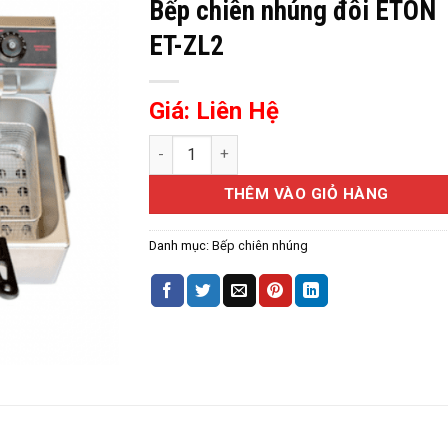
Bếp chiên nhúng đôi ETON
ET-ZL2
Giá: Liên Hệ
Bếp chiên nhúng đôi ETON ET-ZL2 số lượn
THÊM VÀO GIỎ HÀNG
Danh mục:
Bếp chiên nhúng